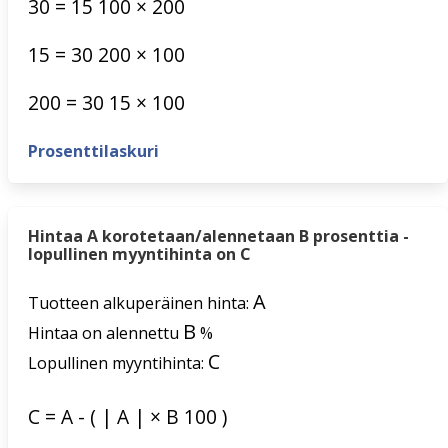
30
=
15
100
×
200
15
=
30
200
×
100
200
=
30
15
×
100
Prosenttilaskuri
Hintaa A korotetaan/alennetaan B prosenttia -
lopullinen myyntihinta on C
A
Tuotteen alkuperäinen hinta:
B
Hintaa on alennettu
%
C
Lopullinen myyntihinta:
C
=
A
-
(
|
A
|
×
B
100
)