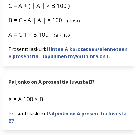
C
=
A
+
(
|
A
|
×
B
100
)
B
=
C
-
A
|
A
|
×
100
(
A
≠
0
)
A
=
C
1
+
B
100
(
B
≠
-100
)
Prosenttilaskuri:
Hintaa A korotetaan/alennetaan
B prosenttia - lopullinen myyntihinta on C
Paljonko on A prosenttia luvusta B?
X
=
A
100
×
B
Prosenttilaskuri:
Paljonko on A prosenttia luvusta
B?