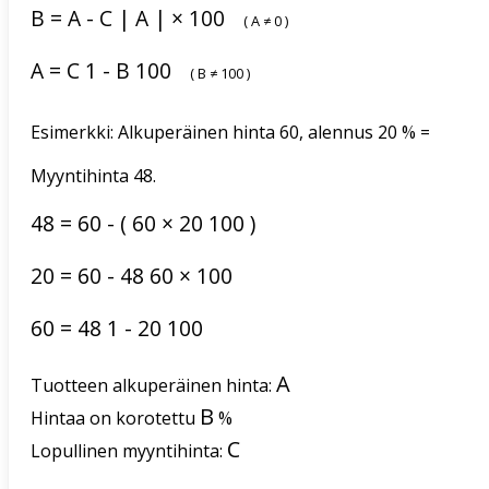
B
=
A
-
C
|
A
|
×
100
(
A
≠
0
)
A
=
C
1
-
B
100
(
B
≠
100
)
Esimerkki: Alkuperäinen hinta 60, alennus 20 % =
Myyntihinta 48.
48
=
60
-
(
60
×
20
100
)
20
=
60
-
48
60
×
100
60
=
48
1
-
20
100
A
Tuotteen alkuperäinen hinta:
B
Hintaa on korotettu
%
C
Lopullinen myyntihinta: