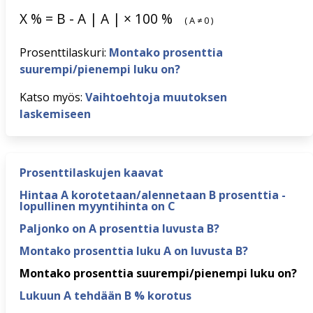
X
%
=
B
-
A
|
A
|
×
100
%
(
A
≠
0
)
Prosenttilaskuri:
Montako prosenttia
suurempi/pienempi luku on?
Katso myös:
Vaihtoehtoja muutoksen
laskemiseen
Prosenttilaskujen kaavat
Hintaa A korotetaan/alennetaan B prosenttia -
lopullinen myyntihinta on C
Paljonko on A prosenttia luvusta B?
Montako prosenttia luku A on luvusta B?
Montako prosenttia suurempi/pienempi luku on?
Lukuun A tehdään B % korotus