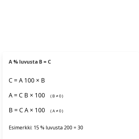
A % luvusta B = C
C
=
A
100
×
B
A
=
C
B
×
100
(
B
≠
0
)
B
=
C
A
×
100
(
A
≠
0
)
Esimerkki: 15 % luvusta 200 = 30