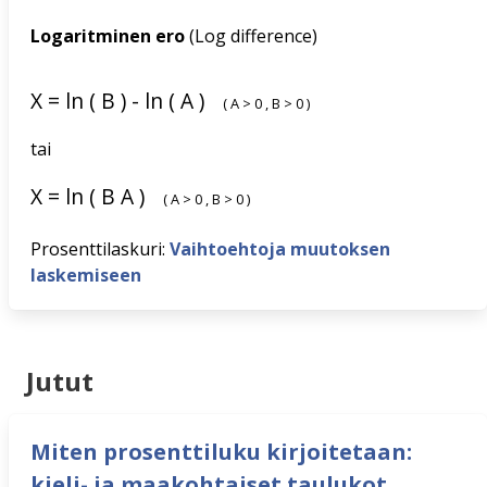
Logaritminen ero
(Log difference)
X
=
ln
(
B
)
-
ln
(
A
)
(
A
>
0
,
B
>
0
)
tai
X
=
ln
(
B
A
)
(
A
>
0
,
B
>
0
)
Prosenttilaskuri:
Vaihtoehtoja muutoksen
laskemiseen
Jutut
Miten prosenttiluku kirjoitetaan:
kieli- ja maakohtaiset taulukot