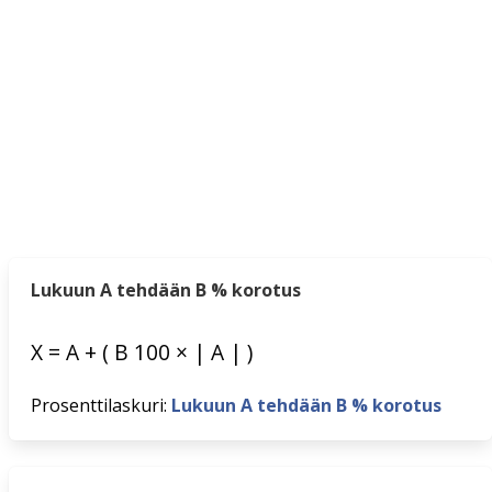
Lukuun A tehdään B % korotus
X
=
A
+
(
B
100
×
|
A
|
)
Prosenttilaskuri:
Lukuun A tehdään B % korotus