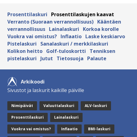
Prosenttilaskuri
Prosenttilaskujen kaavat
Verranto (Suoraan verrannollisuus)
Kääntäen
verrannollisuus
Lainalaskuri
Korkoa korolle
Vuokra vai omistus?
Inflaatio
Laske keskiarvo
Pistelaskuri
Sanalaskuri / merkkilaskuri
Kolikon heitto
Golf-tuloskortti
Tenniksen
pistelaskuri
Jutut
Tietosuoja
Palaute
Arkikoodi
Sivustot ja laskurit kaikille päiville
Nimipäivät
Valuuttalaskuri
ALV-laskuri
Prosenttilaskuri
Lainalaskuri
Vuokra vai omistus?
Inflaatio
BMI-laskuri