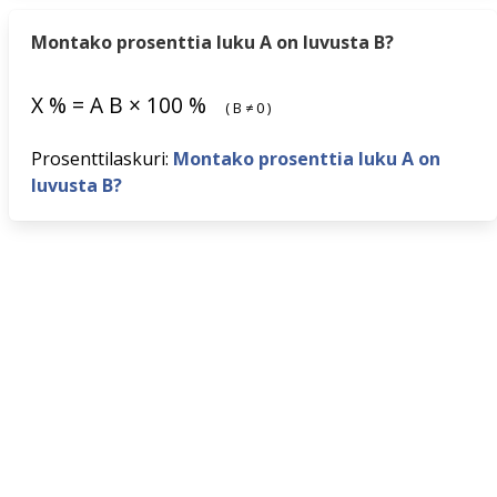
Montako prosenttia luku A on luvusta B?
X
%
=
A
B
×
100
%
(
B
≠
0
)
Prosenttilaskuri:
Montako prosenttia luku A on
luvusta B?