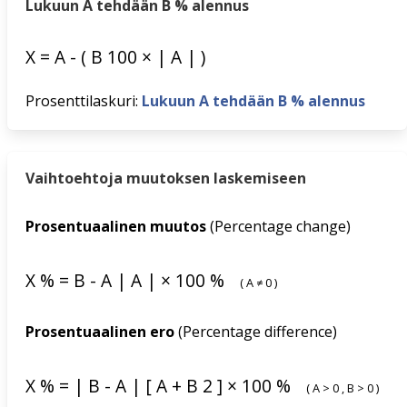
Lukuun A tehdään B % alennus
X
=
A
-
(
B
100
×
|
A
|
)
Prosenttilaskuri:
Lukuun A tehdään B % alennus
Vaihtoehtoja muutoksen laskemiseen
Prosentuaalinen muutos
(Percentage change)
X
%
=
B
-
A
|
A
|
×
100
%
(
A
≠
0
)
Prosentuaalinen ero
(Percentage difference)
X
%
=
|
B
-
A
|
[
A
+
B
2
]
×
100
%
(
A
>
0
,
B
>
0
)