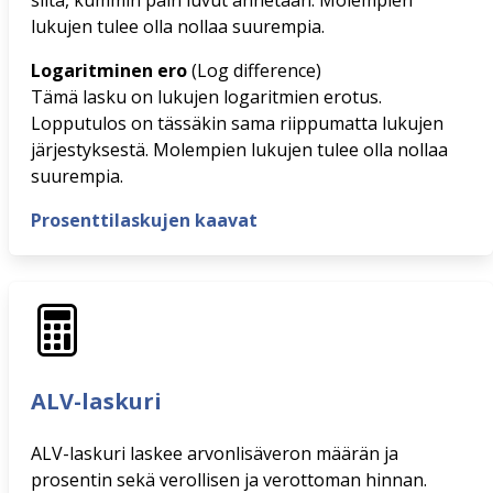
siitä, kummin päin luvut annetaan. Molempien
lukujen tulee olla nollaa suurempia.
Logaritminen ero
(Log difference)
Tämä lasku on lukujen logaritmien erotus.
Lopputulos on tässäkin sama riippumatta lukujen
järjestyksestä. Molempien lukujen tulee olla nollaa
suurempia.
Prosenttilaskujen kaavat
ALV-laskuri
ALV-laskuri laskee arvonlisäveron määrän ja
prosentin sekä verollisen ja verottoman hinnan.