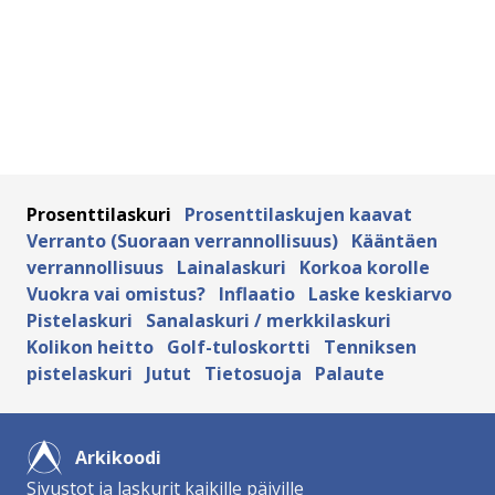
Prosenttilaskuri
Prosenttilaskujen kaavat
Verranto (Suoraan verrannollisuus)
Kääntäen
verrannollisuus
Lainalaskuri
Korkoa korolle
Vuokra vai omistus?
Inflaatio
Laske keskiarvo
Pistelaskuri
Sanalaskuri / merkkilaskuri
Kolikon heitto
Golf-tuloskortti
Tenniksen
pistelaskuri
Jutut
Tietosuoja
Palaute
Arkikoodi
Sivustot ja laskurit kaikille päiville