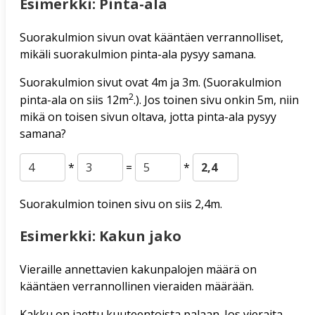
Esimerkki: Pinta-ala
Suorakulmion sivun ovat kääntäen verrannolliset,
mikäli suorakulmion pinta-ala pysyy samana.
Suorakulmion sivut ovat 4m ja 3m. (Suorakulmion
2
pinta-ala on siis 12m
.). Jos toinen sivu onkin 5m, niin
mikä on toisen sivun oltava, jotta pinta-ala pysyy
samana?
*
=
*
Suorakulmion toinen sivu on siis 2,4m.
Esimerkki: Kakun jako
Vieraille annettavien kakunpalojen määrä on
kääntäen verrannollinen vieraiden määrään.
Kakku on jaettu kuuteentoista palaan. Jos vieraita