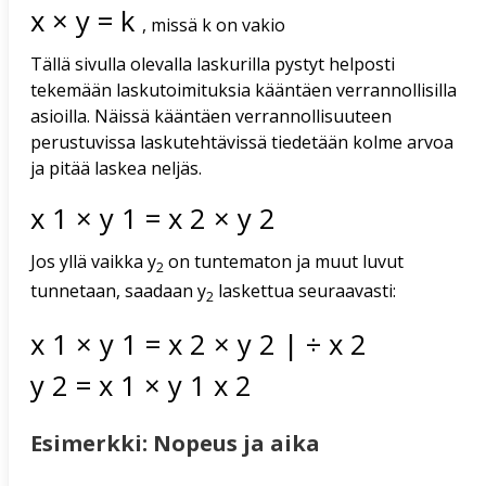
x
×
y
=
k
, missä k on vakio
Tällä sivulla olevalla laskurilla pystyt helposti
tekemään laskutoimituksia kääntäen verrannollisilla
asioilla. Näissä kääntäen verrannollisuuteen
perustuvissa laskutehtävissä tiedetään kolme arvoa
ja pitää laskea neljäs.
x
1
×
y
1
=
x
2
×
y
2
Jos yllä vaikka y
on tuntematon ja muut luvut
2
tunnetaan, saadaan y
laskettua seuraavasti:
2
x
1
×
y
1
=
x
2
×
y
2
|
÷
x
2
y
2
=
x
1
×
y
1
x
2
Esimerkki: Nopeus ja aika