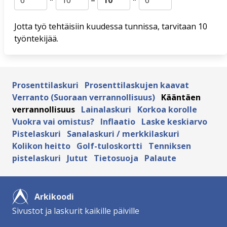
*
=
*
Jotta työ tehtäisiin kuudessa tunnissa, tarvitaan 10
työntekijää.
Prosenttilaskuri
Prosenttilaskujen kaavat
Verranto (Suoraan verrannollisuus)
Kääntäen
verrannollisuus
Lainalaskuri
Korkoa korolle
Vuokra vai omistus?
Inflaatio
Laske keskiarvo
Pistelaskuri
Sanalaskuri / merkkilaskuri
Kolikon heitto
Golf-tuloskortti
Tenniksen
pistelaskuri
Jutut
Tietosuoja
Palaute
Arkikoodi
Sivustot ja laskurit kaikille päiville