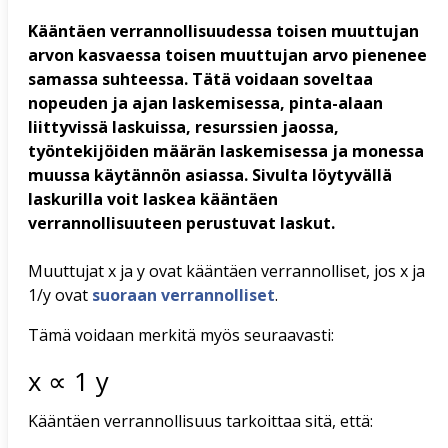
Kääntäen verrannollisuudessa toisen muuttujan
arvon kasvaessa toisen muuttujan arvo pienenee
samassa suhteessa. Tätä voidaan soveltaa
nopeuden ja ajan laskemisessa, pinta-alaan
liittyvissä laskuissa, resurssien jaossa,
työntekijöiden määrän laskemisessa ja monessa
muussa käytännön asiassa. Sivulta löytyvällä
laskurilla voit laskea kääntäen
verrannollisuuteen perustuvat laskut.
Muuttujat x ja y ovat kääntäen verrannolliset, jos x ja
1/y ovat
suoraan verrannolliset
.
Tämä voidaan merkitä myös seuraavasti:
x
∝
1
y
Kääntäen verrannollisuus tarkoittaa sitä, että: