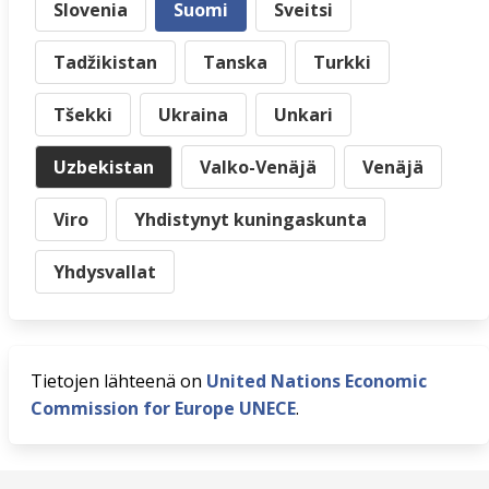
Slovenia
Suomi
Sveitsi
Tadžikistan
Tanska
Turkki
Tšekki
Ukraina
Unkari
Uzbekistan
Valko-Venäjä
Venäjä
Viro
Yhdistynyt kuningaskunta
Yhdysvallat
Tietojen lähteenä on
United Nations Economic
Commission for Europe UNECE
.