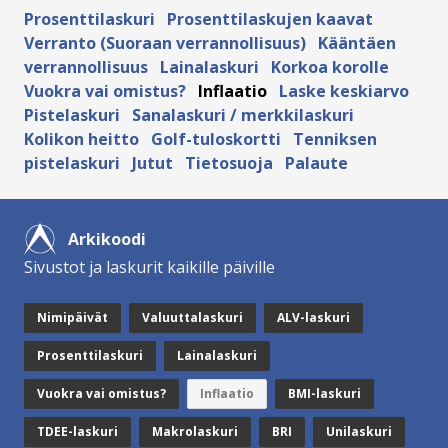
Prosenttilaskuri
Prosenttilaskujen kaavat
Verranto (Suoraan verrannollisuus)
Kääntäen
verrannollisuus
Lainalaskuri
Korkoa korolle
Vuokra vai omistus?
Inflaatio
Laske keskiarvo
Pistelaskuri
Sanalaskuri / merkkilaskuri
Kolikon heitto
Golf-tuloskortti
Tenniksen
pistelaskuri
Jutut
Tietosuoja
Palaute
Arkikoodi
Sivustot ja laskurit kaikille päiville
Nimipäivät
Valuuttalaskuri
ALV-laskuri
Prosenttilaskuri
Lainalaskuri
Vuokra vai omistus?
Inflaatio
BMI-laskuri
TDEE-laskuri
Makrolaskuri
BRI
Unilaskuri