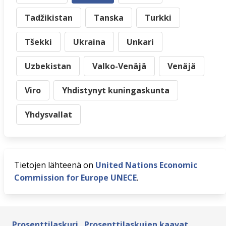
Tadžikistan
Tanska
Turkki
Tšekki
Ukraina
Unkari
Uzbekistan
Valko-Venäjä
Venäjä
Viro
Yhdistynyt kuningaskunta
Yhdysvallat
Tietojen lähteenä on
United Nations Economic
Commission for Europe UNECE
.
Prosenttilaskuri
Prosenttilaskujen kaavat