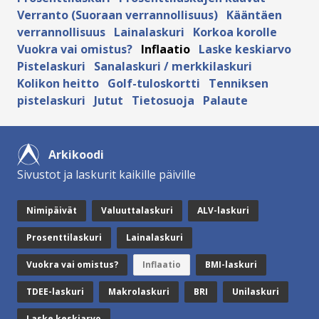
Verranto (Suoraan verrannollisuus)
Kääntäen
verrannollisuus
Lainalaskuri
Korkoa korolle
Vuokra vai omistus?
Inflaatio
Laske keskiarvo
Pistelaskuri
Sanalaskuri / merkkilaskuri
Kolikon heitto
Golf-tuloskortti
Tenniksen
pistelaskuri
Jutut
Tietosuoja
Palaute
Arkikoodi
Sivustot ja laskurit kaikille päiville
Nimipäivät
Valuuttalaskuri
ALV-laskuri
Prosenttilaskuri
Lainalaskuri
Vuokra vai omistus?
Inflaatio
BMI-laskuri
TDEE-laskuri
Makrolaskuri
BRI
Unilaskuri
Laske keskiarvo