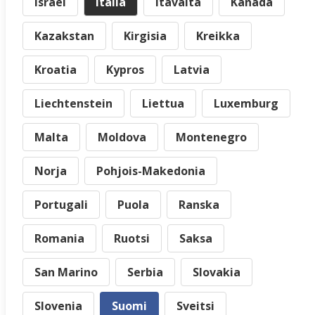
Israel
Italia
Itävalta
Kanada
Kazakstan
Kirgisia
Kreikka
Kroatia
Kypros
Latvia
Liechtenstein
Liettua
Luxemburg
Malta
Moldova
Montenegro
Norja
Pohjois-Makedonia
Portugali
Puola
Ranska
Romania
Ruotsi
Saksa
San Marino
Serbia
Slovakia
Slovenia
Suomi
Sveitsi