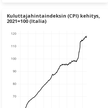
Kuluttajahintaindeksin (CPI) kehitys,
2021=100 (Italia)
120
110
100
90
80
70