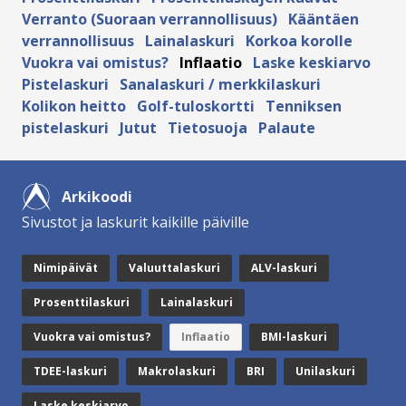
Verranto (Suoraan verrannollisuus)
Kääntäen
verrannollisuus
Lainalaskuri
Korkoa korolle
Vuokra vai omistus?
Inflaatio
Laske keskiarvo
Pistelaskuri
Sanalaskuri / merkkilaskuri
Kolikon heitto
Golf-tuloskortti
Tenniksen
pistelaskuri
Jutut
Tietosuoja
Palaute
Arkikoodi
Sivustot ja laskurit kaikille päiville
Nimipäivät
Valuuttalaskuri
ALV-laskuri
Prosenttilaskuri
Lainalaskuri
Vuokra vai omistus?
Inflaatio
BMI-laskuri
TDEE-laskuri
Makrolaskuri
BRI
Unilaskuri
Laske keskiarvo