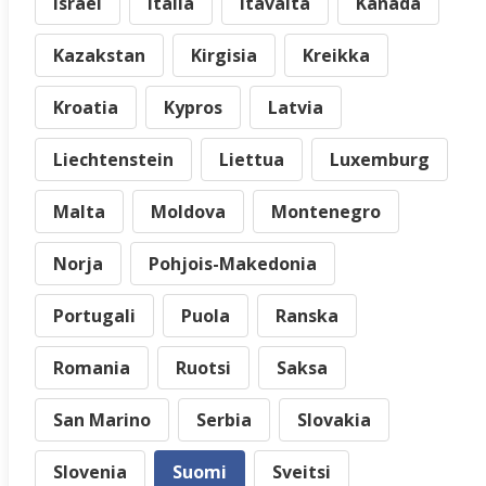
Israel
Italia
Itävalta
Kanada
Kazakstan
Kirgisia
Kreikka
Kroatia
Kypros
Latvia
Liechtenstein
Liettua
Luxemburg
Malta
Moldova
Montenegro
Norja
Pohjois-Makedonia
Portugali
Puola
Ranska
Romania
Ruotsi
Saksa
San Marino
Serbia
Slovakia
Slovenia
Suomi
Sveitsi