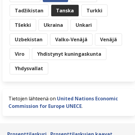
Tadžikistan
Tanska
Turkki
Tšekki
Ukraina
Unkari
Uzbekistan
Valko-Venäjä
Venäjä
Viro
Yhdistynyt kuningaskunta
Yhdysvallat
Tietojen lähteenä on
United Nations Economic
Commission for Europe UNECE
.
Prosenttilaskuri
Prosenttilaskujen kaavat