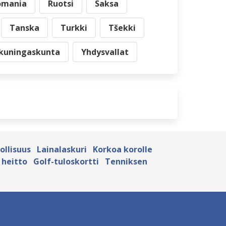
omania
Ruotsi
Saksa
Tanska
Turkki
Tšekki
 kuningaskunta
Yhdysvallat
ollisuus
Lainalaskuri
Korkoa korolle
 heitto
Golf-tuloskortti
Tenniksen