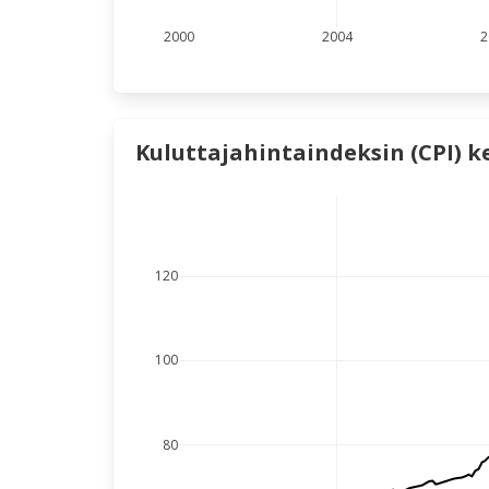
2000
2004
2
Kuluttajahintaindeksin (CPI) k
120
100
80