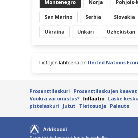
Montenegro
Norja
Pohjois
San Marino
Serbia
Slovakia
Ukraina
Unkari
Uzbekistan
Tietojen lähteenä on
United Nations Eco
Prosenttilaskuri
Prosenttilaskujen kaavat
Vuokra vai omistus?
Inflaatio
Laske keski
pistelaskuri
Jutut
Tietosuoja
Palaute
Arkikoodi