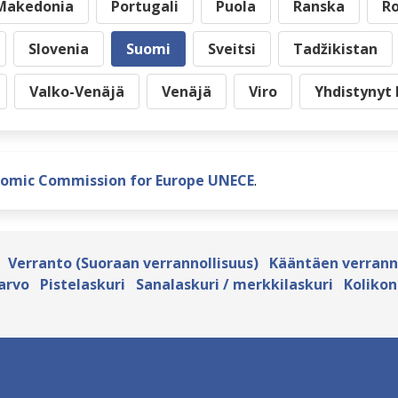
-Makedonia
Portugali
Puola
Ranska
R
Slovenia
Suomi
Sveitsi
Tadžikistan
Valko-Venäjä
Venäjä
Viro
Yhdistynyt
nomic Commission for Europe UNECE
.
Verranto (Suoraan verrannollisuus)
Kääntäen verrann
arvo
Pistelaskuri
Sanalaskuri / merkkilaskuri
Kolikon