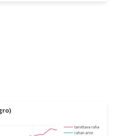
gro)
tarvittava raha
rahan arvo