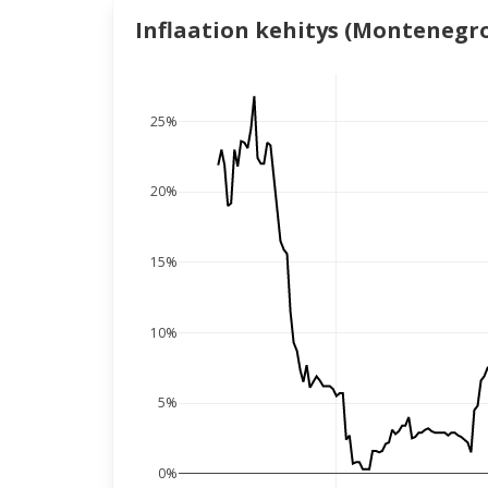
Inflaation kehitys (Montenegr
25%
20%
15%
10%
5%
0%