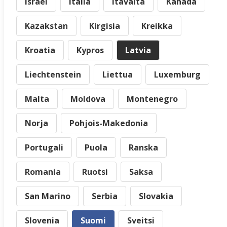
Israel
Italia
Itävalta
Kanada
Kazakstan
Kirgisia
Kreikka
Kroatia
Kypros
Latvia
Liechtenstein
Liettua
Luxemburg
Malta
Moldova
Montenegro
Norja
Pohjois-Makedonia
Portugali
Puola
Ranska
Romania
Ruotsi
Saksa
San Marino
Serbia
Slovakia
Slovenia
Suomi
Sveitsi