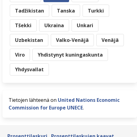
Tadžikistan
Tanska
Turkki
Tšekki
Ukraina
Unkari
Uzbekistan
Valko-Venäjä
Venäjä
Viro
Yhdistynyt kuningaskunta
Yhdysvallat
Tietojen lähteenä on
United Nations Economic
Commission for Europe UNECE
.
Prosenttilaskuri
Prosenttilaskujen kaavat