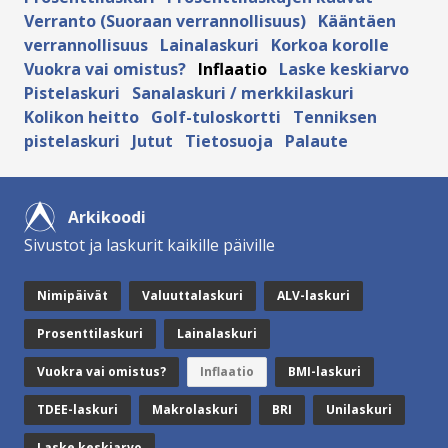
Verranto (Suoraan verrannollisuus)
Kääntäen
verrannollisuus
Lainalaskuri
Korkoa korolle
Vuokra vai omistus?
Inflaatio
Laske keskiarvo
Pistelaskuri
Sanalaskuri / merkkilaskuri
Kolikon heitto
Golf-tuloskortti
Tenniksen
pistelaskuri
Jutut
Tietosuoja
Palaute
Arkikoodi
Sivustot ja laskurit kaikille päiville
Nimipäivät
Valuuttalaskuri
ALV-laskuri
Prosenttilaskuri
Lainalaskuri
Vuokra vai omistus?
Inflaatio
BMI-laskuri
TDEE-laskuri
Makrolaskuri
BRI
Unilaskuri
Laske keskiarvo