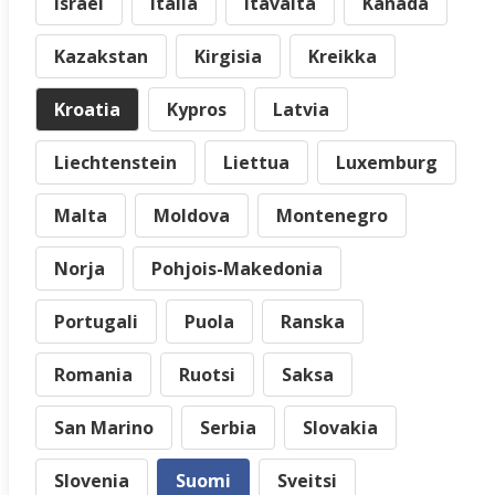
Israel
Italia
Itävalta
Kanada
Kazakstan
Kirgisia
Kreikka
Kroatia
Kypros
Latvia
Liechtenstein
Liettua
Luxemburg
Malta
Moldova
Montenegro
Norja
Pohjois-Makedonia
Portugali
Puola
Ranska
Romania
Ruotsi
Saksa
San Marino
Serbia
Slovakia
Slovenia
Suomi
Sveitsi