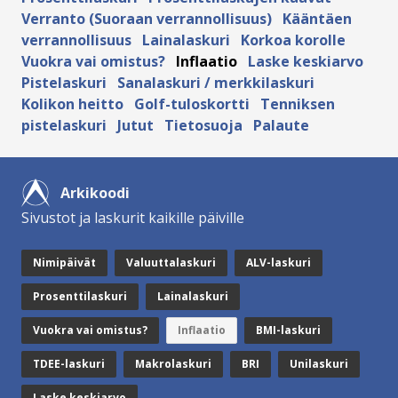
Verranto (Suoraan verrannollisuus)
Kääntäen
verrannollisuus
Lainalaskuri
Korkoa korolle
Vuokra vai omistus?
Inflaatio
Laske keskiarvo
Pistelaskuri
Sanalaskuri / merkkilaskuri
Kolikon heitto
Golf-tuloskortti
Tenniksen
pistelaskuri
Jutut
Tietosuoja
Palaute
Arkikoodi
Sivustot ja laskurit kaikille päiville
Nimipäivät
Valuuttalaskuri
ALV-laskuri
Prosenttilaskuri
Lainalaskuri
Vuokra vai omistus?
Inflaatio
BMI-laskuri
TDEE-laskuri
Makrolaskuri
BRI
Unilaskuri
Laske keskiarvo