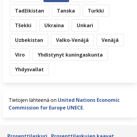
Tadžikistan
Tanska
Turkki
Tšekki
Ukraina
Unkari
Uzbekistan
Valko-Venäjä
Venäjä
Viro
Yhdistynyt kuningaskunta
Yhdysvallat
Tietojen lähteenä on
United Nations Economic
Commission for Europe UNECE
.
Prosenttilaskuri
Prosenttilaskujen kaavat