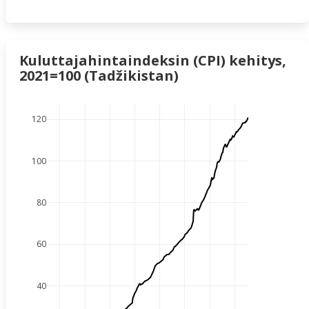
Kuluttajahintaindeksin (CPI) kehitys,
2021=100 (Tadžikistan)
120
100
80
60
40