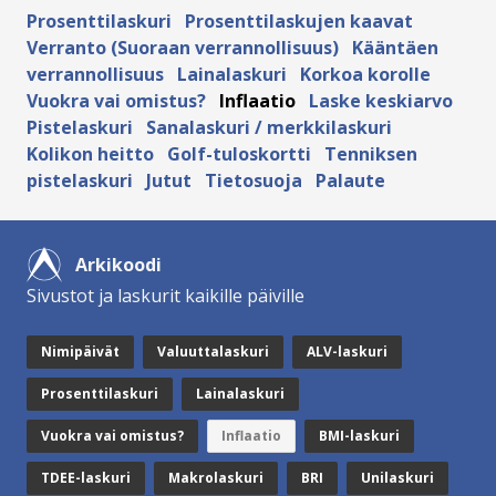
Prosenttilaskuri
Prosenttilaskujen kaavat
Verranto (Suoraan verrannollisuus)
Kääntäen
verrannollisuus
Lainalaskuri
Korkoa korolle
Vuokra vai omistus?
Inflaatio
Laske keskiarvo
Pistelaskuri
Sanalaskuri / merkkilaskuri
Kolikon heitto
Golf-tuloskortti
Tenniksen
pistelaskuri
Jutut
Tietosuoja
Palaute
Arkikoodi
Sivustot ja laskurit kaikille päiville
Nimipäivät
Valuuttalaskuri
ALV-laskuri
Prosenttilaskuri
Lainalaskuri
Vuokra vai omistus?
Inflaatio
BMI-laskuri
TDEE-laskuri
Makrolaskuri
BRI
Unilaskuri