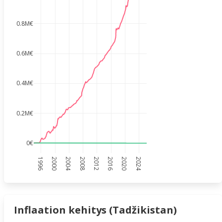
0.8M€
0.6M€
0.4M€
0.2M€
0€
1996
2000
2004
2008
2012
2016
2020
2024
Inflaation kehitys (Tadžikistan)