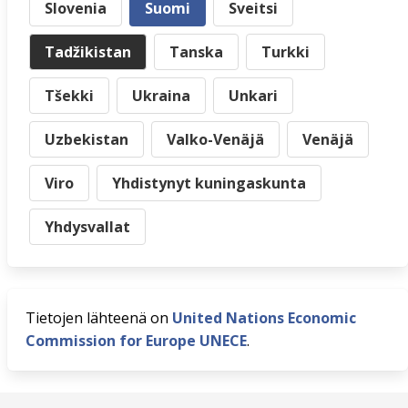
Slovenia
Suomi
Sveitsi
Tadžikistan
Tanska
Turkki
Tšekki
Ukraina
Unkari
Uzbekistan
Valko-Venäjä
Venäjä
Viro
Yhdistynyt kuningaskunta
Yhdysvallat
Tietojen lähteenä on
United Nations Economic
Commission for Europe UNECE
.