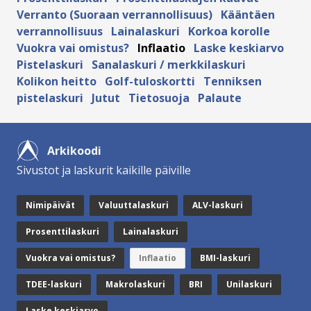
Verranto (Suoraan verrannollisuus)
Kääntäen
verrannollisuus
Lainalaskuri
Korkoa korolle
Vuokra vai omistus?
Inflaatio
Laske keskiarvo
Pistelaskuri
Sanalaskuri / merkkilaskuri
Kolikon heitto
Golf-tuloskortti
Tenniksen
pistelaskuri
Jutut
Tietosuoja
Palaute
Arkikoodi
Sivustot ja laskurit kaikille päiville
Nimipäivät
Valuuttalaskuri
ALV-laskuri
Prosenttilaskuri
Lainalaskuri
Vuokra vai omistus?
Inflaatio
BMI-laskuri
TDEE-laskuri
Makrolaskuri
BRI
Unilaskuri
Laske keskiarvo