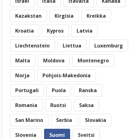
Israel
Italia
Itävalta
Kanada
Kazakstan
Kirgisia
Kreikka
Kroatia
Kypros
Latvia
Liechtenstein
Liettua
Luxemburg
Malta
Moldova
Montenegro
Norja
Pohjois-Makedonia
Portugali
Puola
Ranska
Romania
Ruotsi
Saksa
San Marino
Serbia
Slovakia
Slovenia
Suomi
Sveitsi