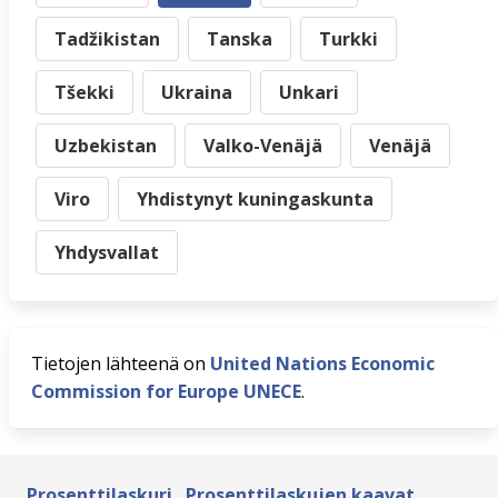
Tadžikistan
Tanska
Turkki
Tšekki
Ukraina
Unkari
Uzbekistan
Valko-Venäjä
Venäjä
Viro
Yhdistynyt kuningaskunta
Yhdysvallat
Tietojen lähteenä on
United Nations Economic
Commission for Europe UNECE
.
Prosenttilaskuri
Prosenttilaskujen kaavat