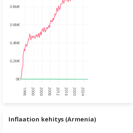
0.8M€
0.6M€
0.4M€
0.2M€
0€
1996
2000
2004
2008
2012
2016
2020
2024
Inflaation kehitys (Armenia)